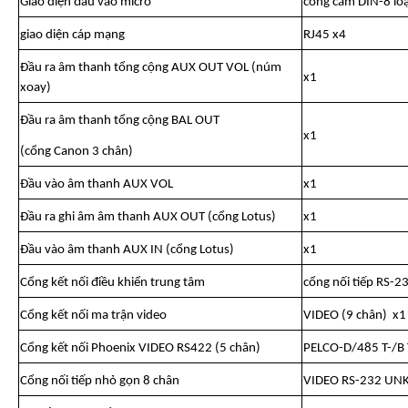
Giao diện đầu vào micro
cổng cắm DIN-8 loạ
giao diện cáp mạng
RJ45 x4
Đầu ra âm thanh tổng cộng AUX OUT VOL (núm
x1
xoay)
Đầu ra âm thanh tổng cộng BAL OUT
x1
(cổng Canon 3 chân)
Đầu vào âm thanh AUX VOL
x1
Đầu ra ghi âm âm thanh AUX OUT (cổng Lotus)
x1
Đầu vào âm thanh AUX IN (cổng Lotus)
x1
Cổng kết nối điều khiển trung tâm
cổng nối tiếp RS-2
Cổng kết nối ma trận video
VIDEO (9 chân) x1
Cổng kết nối Phoenix VIDEO RS422 (5 chân)
PELCO-D/485 T-/B 
Cổng nối tiếp nhỏ gọn 8 chân
VIDEO RS-232 UNK