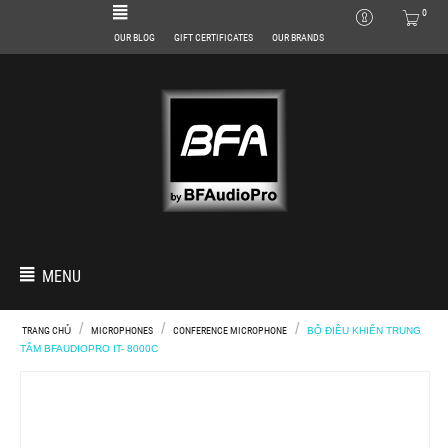
0
OUR BLOG
GIFT CERTIFICATES
OUR BRANDS
MENU
/
/
/
TRANG CHỦ
MICROPHONES
CONFERENCE MICROPHONE
BỘ ĐIỀU KHIỂN TRUNG
TÂM BFAUDIOPRO IT- 8000C