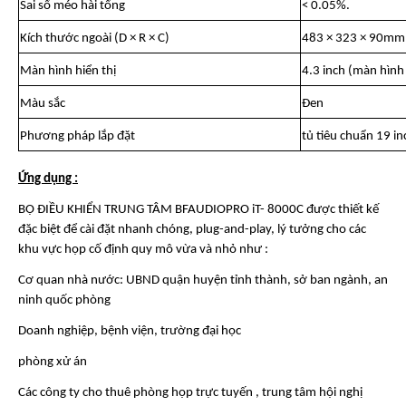
Sai số méo hài tổng
< 0.05%.
Kích thước ngoài (D × R × C)
483 × 323 × 90mm
Màn hình hiển thị
4.3 inch (màn hình
Màu sắc
Đen
Phương pháp lắp đặt
tủ tiêu chuẩn 19 in
Ứng dụng :
BỘ ĐIỀU KHIỂN TRUNG TÂM BFAUDIOPRO iT- 8000C được thiết kế
đặc biệt để cài đặt nhanh chóng, plug-and-play, lý tưởng cho các
khu vực họp cố định quy mô vừa và nhỏ như :
Cơ quan nhà nước: UBND quận huyện tỉnh thành, sở ban ngành, an
ninh quốc phòng
Doanh nghiệp, bệnh viện, trường đại học
phòng xử án
Các công ty cho thuê phòng họp trực tuyến , trung tâm hội nghị