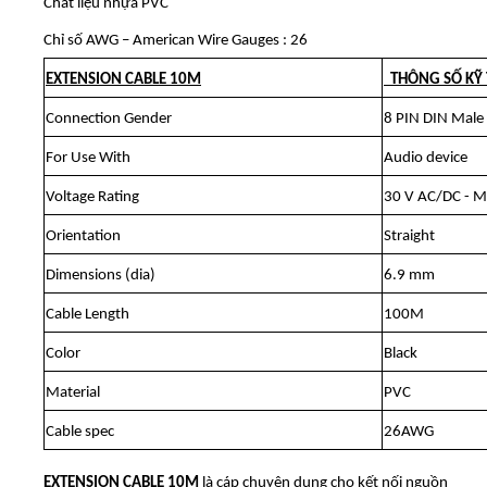
Chất liệu nhựa PVC
Chỉ số AWG – American Wire Gauges : 26
EXTENSION CABLE 10M
THÔNG SỐ KỸ
Connection Gender
8 PIN DIN Male
For Use With
Audio device
Voltage Rating
30 V AC/DC - 
Orientation
Straight
Dimensions (dia)
6.9 mm
Cable Length
100M
Color
Black
Material
PVC
Cable spec
26AWG
EXTENSION CABLE 10M
là cáp chuyên dụng cho kết nối nguồn