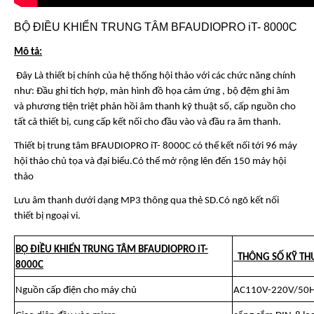
BỘ ĐIỀU KHIỂN TRUNG TÂM BFAUDIOPRO iT- 8000C
Mô tả:
Đây Là thiết bị chính của hệ thống hội thảo với các chức năng chính
như: Đầu ghi tích hợp, màn hình đồ họa cảm ứng , bộ đệm ghi âm
và phương tiện triệt phản hồi âm thanh kỹ thuật số, cấp nguồn cho
tất cả thiết bị, cung cấp kết nối cho đầu vào và đầu ra âm thanh.
Thiết bị trung tâm BFAUDIOPRO iT- 8000C có thể kết nối tới 96 máy
hội thảo chủ tọa và đại biểu.Có thể mở rộng lên đến 150 máy hội
thảo
Lưu âm thanh dưới dạng MP3 thông qua thẻ SD.Có ngõ kết nối
thiết bị ngoại vi.
BỘ ĐIỀU KHIỂN TRUNG TÂM BFAUDIOPRO iT-
THÔNG SỐ KỸ TH
8000C
Nguồn cấp điện cho máy chủ
AC110V-220V/50H