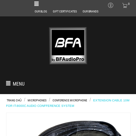
0
OUR BLOG
GIFT CERTIFICATES
OUR BRANDS
MENU
/
/
/
TRANG CHỦ
MICROPHONES
CONFERENCE MICROPHONE
EXTENSION CABLE 10M
FOR IT-8000C AUDIO CONFFERENCE SYSTEM