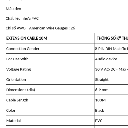
Màu đen
Chất liệu nhựa PVC
Chỉ số AWG – American Wire Gauges : 26
EXTENSION CABLE 10M
THÔNG SỐ KỸ TH
Connection Gender
8 PIN DIN Male To 
For Use With
Audio device
Voltage Rating
30 V AC/DC - Max
Orientation
Straight
Dimensions (dia)
6.9 mm
Cable Length
100M
Color
Black
Material
PVC