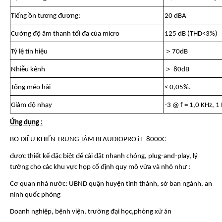
Tiếng ồn tương đương:
20 dBA
Cường độ âm thanh tối đa của micro
125 dB (THD<3%)
＞
Tỷ lệ tín hiệu
70dB
＞
Nhiễu kênh
80dB
Tổng méo hài
< 0,05%.
Giảm độ nhạy
-3 @ f = 1,0 KHz, 1
Ứng dụng :
BỘ ĐIỀU KHIỂN TRUNG TÂM BFAUDIOPRO iT- 8000C
được thiết kế đặc biệt để cài đặt nhanh chóng, plug-and-play, lý
tưởng cho các khu vực họp cố định quy mô vừa và nhỏ như :
Cơ quan nhà nước: UBND quận huyện tỉnh thành, sở ban ngành, an
ninh quốc phòng
Doanh nghiệp, bệnh viện, trường đại học,phòng xử án