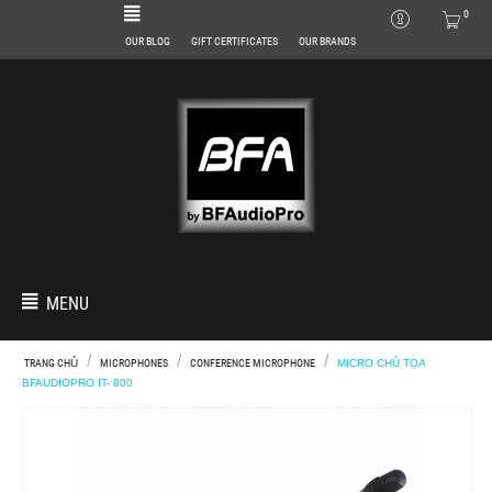
0
OUR BLOG
GIFT CERTIFICATES
OUR BRANDS
MENU
/
/
/
TRANG CHỦ
MICROPHONES
CONFERENCE MICROPHONE
MICRO CHỦ TỌA
BFAUDIOPRO IT- 800