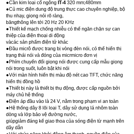
●Cần kim loại cổ ngỗng
IT-4
320 mm;480mm
●Củ mic điện dung độ trung thực cao chuyên nghiệp, bộ
thu nhạy, giọng nói rõ ràng,
băngthông lên tới 20 Hz 20 KHz
●Thiết kế mạch chống nhiễu có thể ngăn chặn sự can
thiệp của điện thoại di động
vàcác sản phẩm điện tử khác
●Đầu micrô được trang bị vòng đèn nói, có thể hiển thị
trạng thái nói và đóng của micrmicro đơn vị
●Phím chuyển đổi giọng nói được cung cấp mẫu giọng
nói trong suốt, luôn bật khi nói
●Với màn hình hiển thị màu độ nét cao TFT, chức năng
hiển thị đồng hồ
●Thiết bị này là thiết bị thụ động, được cấp nguồn bởi
máy chủ hệ thống
●Điện áp đầu vào là 24 V, nằm trong phạm vi an toàn
●Hệ thống dây 8 lõi loại T, dây sử dụng lá nhôm toàn
dòng và lớp bảo vệ đường nước,
giúpgiảm đáng kể giao thoa của sóng điện từ mạnh trên
dây dẫn