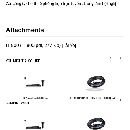
Các công ty cho thuê phòng họp trực tuyến , trung tâm hội nghị
Attachments
Tải về
IT-800 (IT-800.pdf, 277 Kb) [
]
YOU MIGHT ALSO LIKE
BFAudioPro K-308Pro
EXTENSION CABLE 10M FOR IT-8000C AUDIO CONFFERENCE SYSTEM
COMBINE WITH