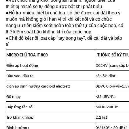
●Với chức năng khởi động âm thanh, nguồn điện của
thiết bị micrô sẽ tự động được bật khi phát biểu
●Hỗ trợ nhiều thiết bị chủ tọa, có thể được cài đặt theo ý
muốn mà không giới hạn vị trí khi kết nối và có chức
năng ưu tiên kiểm soát hoàn toàn thứ tự của cuộc họp, có
thể kiểm soát bầu không khí của cuộc họp
●Chế độ kết nối loạt cáp "tay trong tay", dễ cài đặt và bảo
trì
MICRO CHỦ TỌA IT-800
THÔNG SỐ KỸ TH
Điện áp hoạt động
DC24V (cung cấp bở
Đầu vào ,đầu ra
cáp 8P-dint
điện áp định hướng cardioid electrett
0DVC 0.5@Vs=1.5
Độ nhạy
-35 dBV/Pa
Đáp ứng tần số
50Hz~20KHz
Trở kháng nhập
2,2 kΩ
Định hướng :
0°/180° > 20 dB (1