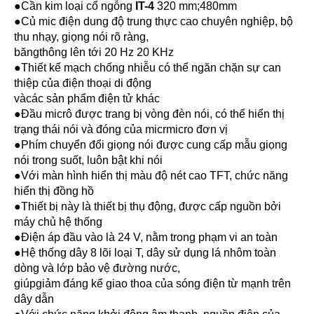
●Cần kim loại cổ ngỗng
IT-4
320 mm;480mm
●Củ mic điện dung độ trung thực cao chuyên nghiệp, bộ
thu nhạy, giọng nói rõ ràng,
băngthông lên tới 20 Hz 20 KHz
●Thiết kế mạch chống nhiễu có thể ngăn chặn sự can
thiệp của điện thoại di động
vàcác sản phẩm điện tử khác
●Đầu micrô được trang bị vòng đèn nói, có thể hiển thị
trạng thái nói và đóng của micrmicro đơn vị
●Phím chuyển đổi giọng nói được cung cấp mẫu giọng
nói trong suốt, luôn bật khi nói
●Với màn hình hiển thị màu độ nét cao TFT, chức năng
hiển thị đồng hồ
●Thiết bị này là thiết bị thụ động, được cấp nguồn bởi
máy chủ hệ thống
●Điện áp đầu vào là 24 V, nằm trong phạm vi an toàn
●Hệ thống dây 8 lõi loại T, dây sử dụng lá nhôm toàn
dòng và lớp bảo vệ đường nước,
giúpgiảm đáng kể giao thoa của sóng điện từ mạnh trên
dây dẫn