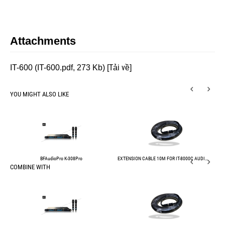
Attachments
Tải về
IT-600 (IT-600.pdf, 273 Kb) [
]
YOU MIGHT ALSO LIKE
BFAudioPro K-308Pro
EXTENSION CABLE 10M FOR IT-8000C AUDIO CONFFERENCE SYSTEM
COMBINE WITH