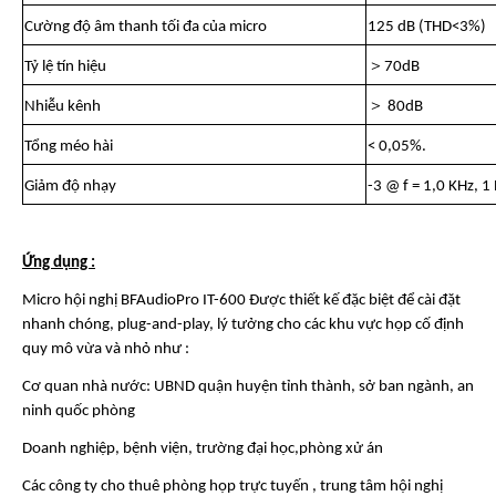
Cường độ âm thanh tối đa của micro
125 dB (THD<3%)
＞
Tỷ lệ tín hiệu
70dB
＞
Nhiễu kênh
80dB
Tổng méo hài
< 0,05%.
Giảm độ nhạy
-3 @ f = 1,0 KHz, 1
Ứng dụng :
Micro hội nghị BFAudioPro IT-600 Được thiết kế đặc biệt để cài đặt
nhanh chóng, plug-and-play, lý tưởng cho các khu vực họp cố định
quy mô vừa và nhỏ như :
Cơ quan nhà nước: UBND quận huyện tỉnh thành, sở ban ngành, an
ninh quốc phòng
Doanh nghiệp, bệnh viện, trường đại học,
phòng xử án
Các công ty cho thuê phòng họp trực tuyến , trung tâm hội nghị