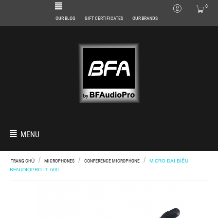
0
OUR BLOG
GIFT CERTIFICATES
OUR BRANDS
MENU
/
/
/
TRANG CHỦ
MICROPHONES
CONFERENCE MICROPHONE
MICRO ĐẠI BIỂU
BFAUDIOPRO IT- 600