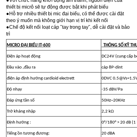
●Với chức năng khởi động âm thanh, nguồn điện của
thiết bị micrô sẽ tự động được bật khi phát biểu
●Hỗ trợ nhiều thiết bị mic đại biểu, có thể được cài đặt
theo ý muốn mà không giới hạn vị trí khi kết nối
●Chế độ kết nối loạt cáp "tay trong tay", dễ cài đặt và bảo
trì
MICRO ĐẠI BIỂU IT-600
THÔNG SỐ KỸ TH
Điện áp hoạt động
DC24V (cung cấp bở
Đầu vào ,đầu ra
cáp 8P-dint
điện áp định hướng cardioid electrett
0DVC 0.5@Vs=1.5
Độ nhạy
-35 dBV/Pa
Đáp ứng tần số
50Hz~20KHz
Trở kháng nhập
2,2 kΩ
Định hướng :
0°/180° > 20 dB (1
Tiếng ồn tương đương:
20 dBA